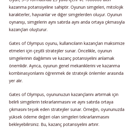
kazanma potansiyeline sahiptir. Oyunun simgeleri, mitolojik
karakterler, hayvanlar ve diğer simgelerden oluşur. Oyunun
oynanışı, simgelerin aynı satırda aynı anda ortaya çıkmasıyla
kazançları oluşturur.
Gates of Olympus oyunu, kullanıcıların kazançları maksimize
etmeleri için çeşitli stratejiler sunar. Öncelikle, oyunun
simgelerinin dağılımını ve kazanç potansiyelini anlamak
önemlidir. Ayrıca, oyunun genel mekaniklerini ve kazanma
kombinasyonlarını öğrenmek de stratejik önlemler arasında
yer alır.
Gates of Olympus, oyununuzun kazançlarını artırmak için
belirli simgelerin tekrarlanmasını ve aynı satırda ortaya
çıkmasını teşvik eden stratejiler sunar. Örneğin, oyununuzda
yüksek ödeme değeri olan simgeleri tekrarlanmasını
bekleyebilirsiniz. Bu, kazanç potansiyelini artırır.