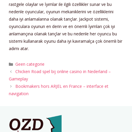
rastgele olaylar ve İyımlar ile ilgili özellikler sunar ve bu
nedenle oyuncular, oyunun mekaniklerini ve özelliklerini
daha iyi anlamalarına olanak tançlar. Jackpot sistemi,
oyunculara oyunun en derin ve en önemli İyımları çok iyi
anlamançına olanak tançlar ve bu nedenle her oyuncu bu
sistemi kullanarak oyunu daha iyi kavramalça çok önemli bir
adımı atar.
Categorieën
Geen categorie
Chicken Road spel bij online casino in Nederland –
Gameplay
Bookmakers hors ARJEL en France – interface et
navigation