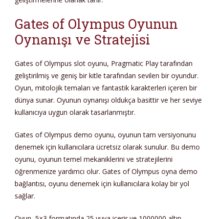
Gates of Olympus Oyunun
Oynanışı ve Stratejisi
Gates of Olympus slot oyunu, Pragmatic Play tarafından
geliştirilmiş ve geniş bir kitle tarafından sevilen bir oyundur.
Oyun, mitolojik temaları ve fantastik karakterleri içeren bir
dünya sunar. Oyunun oynanışı oldukça basittir ve her seviye
kullanıcıya uygun olarak tasarlanmıştır.
Gates of Olympus demo oyunu, oyunun tam versiyonunu
denemek için kullanıcılara ücretsiz olarak sunulur. Bu demo
oyunu, oyunun temel mekaniklerini ve stratejilerini
öğrenmenize yardımcı olur. Gates of Olympus oyna demo
bağlantısı, oyunu denemek için kullanıcılara kolay bir yol
sağlar.
Oyun, 5×3 formatında 25 yuva içerir ve 1000000 altın