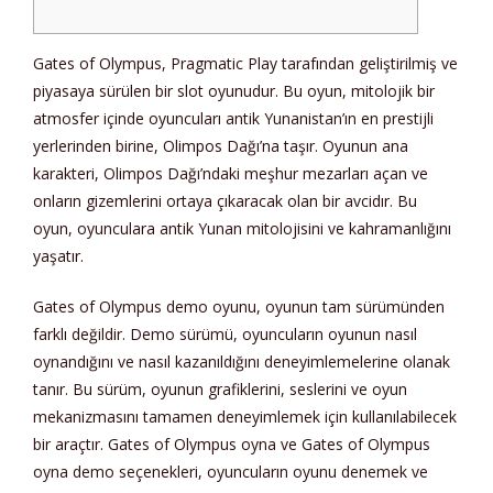
Gates of Olympus, Pragmatic Play tarafından geliştirilmiş ve
piyasaya sürülen bir slot oyunudur. Bu oyun, mitolojik bir
atmosfer içinde oyuncuları antik Yunanistan’ın en prestijli
yerlerinden birine, Olimpos Dağı’na taşır. Oyunun ana
karakteri, Olimpos Dağı’ndaki meşhur mezarları açan ve
onların gizemlerini ortaya çıkaracak olan bir avcidır. Bu
oyun, oyunculara antik Yunan mitolojisini ve kahramanlığını
yaşatır.
Gates of Olympus demo oyunu, oyunun tam sürümünden
farklı değildir. Demo sürümü, oyuncuların oyunun nasıl
oynandığını ve nasıl kazanıldığını deneyimlemelerine olanak
tanır. Bu sürüm, oyunun grafiklerini, seslerini ve oyun
mekanizmasını tamamen deneyimlemek için kullanılabilecek
bir araçtır. Gates of Olympus oyna ve Gates of Olympus
oyna demo seçenekleri, oyuncuların oyunu denemek ve