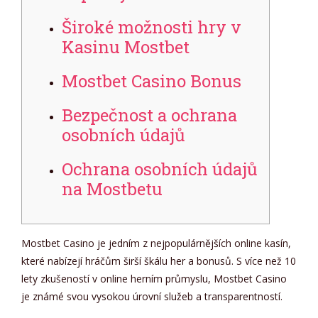
Široké možnosti hry v
Kasinu Mostbet
Mostbet Casino Bonus
Bezpečnost a ochrana
osobních údajů
Ochrana osobních údajů
na Mostbetu
Mostbet Casino je jedním z nejpopulárnějších online kasín,
které nabízejí hráčům širší škálu her a bonusů. S více než 10
lety zkušeností v online herním průmyslu, Mostbet Casino
je známé svou vysokou úrovní služeb a transparentností.