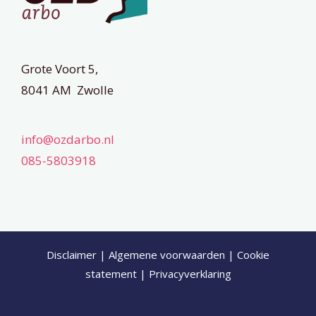
Grote Voort 5,
8041 AM Zwolle
info@ozdarbo.nl
085-5803918
Disclaimer
|
Algemene voorwaarden
|
Cookie
statement
|
Privacyverklaring