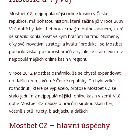
Mostbet CZ, nejpopulárnější online kasino v České
republice, má bohatou historii, která začíná již v roce 2009.
V té době byl Mostbet pouze malým online kasinem, které
se snažilo konkurovat velkým hráčům na trhu. Nicméně,
díky své inovativní strategii a kvalitní produkci, se Mostbet
podařilo získat pozornost hráčů a rychle se stalo jedním z
nejpopulárnějších online kasin v regionu.
V roce 2012 Mostbet oznámilo, že se chystá expandovat
do dalších zemí, včetně České republiky. To bylo velké
rozhodnutí, které se vyplácelo, protože Mostbet CZ se
stalo jedním z nejpopulárnějších online kasin v zemi. V té
době Mostbet CZ nabízelo hráčům širokou škálu her,
včetně slotů, rulety, blackjacku a dalších.
Mostbet CZ – hlavní úspěchy