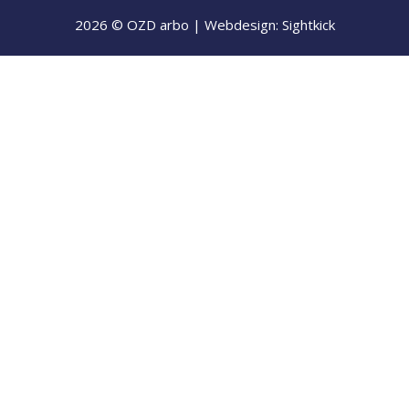
2026 © OZD arbo | Webdesign:
Sightkick